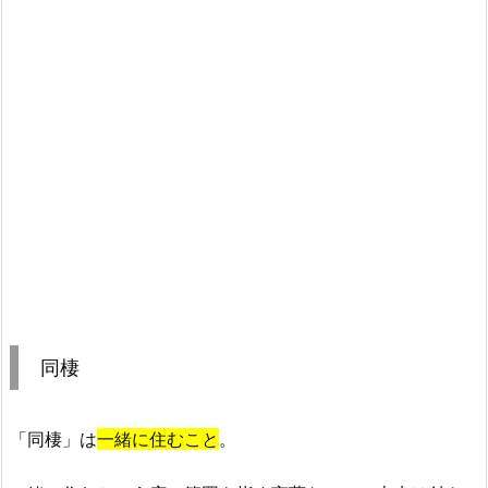
同棲
「同棲」は
一緒に住むこと
。