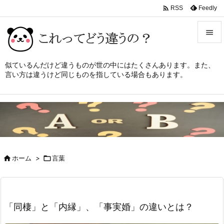

Feedly
RSS


メニュ
似ているんだけど違うものが世の中にはたくさんあります。また、
言い方は違うけど同じものを指している場合もあります。

サイド

前へ

次へ


ホーム
>

言葉
検索
「同棲」と「内縁」、「事実婚」の違いとは？