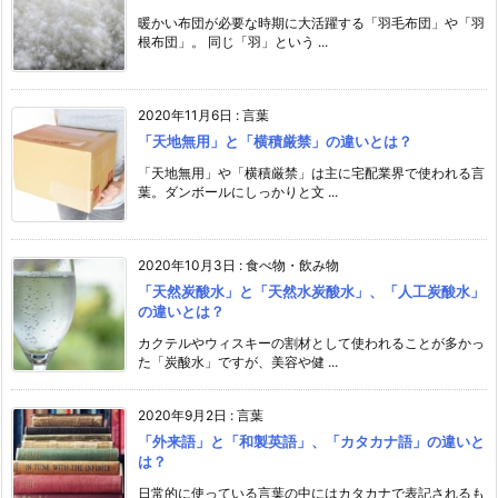
暖かい布団が必要な時期に大活躍する「羽毛布団」や「羽
根布団」。 同じ「羽」という ...
2020年11月6日
:
言葉
「天地無用」と「横積厳禁」の違いとは？
「天地無用」や「横積厳禁」は主に宅配業界で使われる言
葉。ダンボールにしっかりと文 ...
2020年10月3日
:
食べ物・飲み物
「天然炭酸水」と「天然水炭酸水」、「人工炭酸水」
の違いとは？
カクテルやウィスキーの割材として使われることが多かっ
た「炭酸水」ですが、美容や健 ...
2020年9月2日
:
言葉
「外来語」と「和製英語」、「カタカナ語」の違いと
は？
日常的に使っている言葉の中にはカタカナで表記されるも