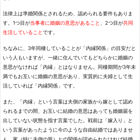
法律上は準婚関係とされるため、認められる要件もありま
す。1つ目が
当事者に婚姻の意思があること
、2つ目が
共同
生活していること
です。
ちなみに、3年同棲していることが「内縁関係」の目安だと
いう人もいますが、一緒に住んでいてもどちらかに婚姻の
意思がなければ「内縁」とはなりません。同棲期間が3年未
満でもお互いに婚姻の意思があり、実質的に夫婦として生
活していれば「内縁関係」です。
また、「内縁」という言葉は夫側の家族から嫁として認め
られるまでの間、お互いに結婚の意思はあっても婚姻届を
出していない状態を指す言葉でした。戦前は「嫁入り」と
いう言葉があったように今のような自由結婚ではありませ
ん。家（特に夫側の親）との関係が認められなければ結婚