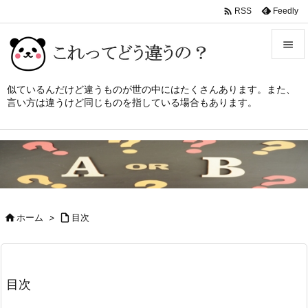

Feedly
RSS


メニュ
似ているんだけど違うものが世の中にはたくさんあります。また、
言い方は違うけど同じものを指している場合もあります。

サイド

前へ

次へ


ホーム
>

目次
検索
目次