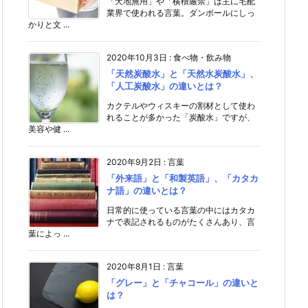
「天地無用」や「横積厳禁」は主に宅配
業界で使われる言葉。ダンボールにしっ
かりと文 ...
2020年10月3日
:
食べ物・飲み物
「天然炭酸水」と「天然水炭酸水」、
「人工炭酸水」の違いとは？
カクテルやウィスキーの割材として使わ
れることが多かった「炭酸水」ですが、
美容や健 ...
2020年9月2日
:
言葉
「外来語」と「和製英語」、「カタカ
ナ語」の違いとは？
日常的に使っている言葉の中にはカタカ
ナで表記されるものがたくさんあり、言
葉によっ ...
2020年8月1日
:
言葉
「グレー」と「チャコール」の違いと
は？