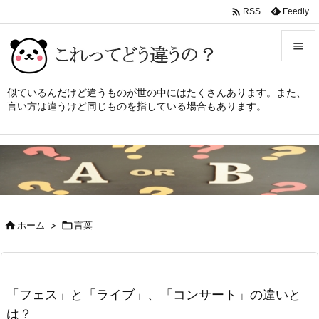

Feedly
RSS


メニュ
似ているんだけど違うものが世の中にはたくさんあります。また、
言い方は違うけど同じものを指している場合もあります。

サイド

前へ

次へ


ホーム
>

言葉
検索
「フェス」と「ライブ」、「コンサート」の違いと
は？