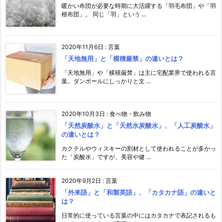
暖かい布団が必要な時期に大活躍する「羽毛布団」や「羽
根布団」。 同じ「羽」という ...
2020年11月6日
:
言葉
「天地無用」と「横積厳禁」の違いとは？
「天地無用」や「横積厳禁」は主に宅配業界で使われる言
葉。ダンボールにしっかりと文 ...
2020年10月3日
:
食べ物・飲み物
「天然炭酸水」と「天然水炭酸水」、「人工炭酸水」
の違いとは？
カクテルやウィスキーの割材として使われることが多かっ
た「炭酸水」ですが、美容や健 ...
2020年9月2日
:
言葉
「外来語」と「和製英語」、「カタカナ語」の違いと
は？
日常的に使っている言葉の中にはカタカナで表記されるも