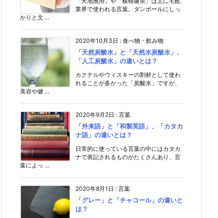
「天地無用」や「横積厳禁」は主に宅配
業界で使われる言葉。ダンボールにしっ
かりと文 ...
2020年10月3日
:
食べ物・飲み物
「天然炭酸水」と「天然水炭酸水」、
「人工炭酸水」の違いとは？
カクテルやウィスキーの割材として使わ
れることが多かった「炭酸水」ですが、
美容や健 ...
2020年9月2日
:
言葉
「外来語」と「和製英語」、「カタカ
ナ語」の違いとは？
日常的に使っている言葉の中にはカタカ
ナで表記されるものがたくさんあり、言
葉によっ ...
2020年8月1日
:
言葉
「グレー」と「チャコール」の違いと
は？