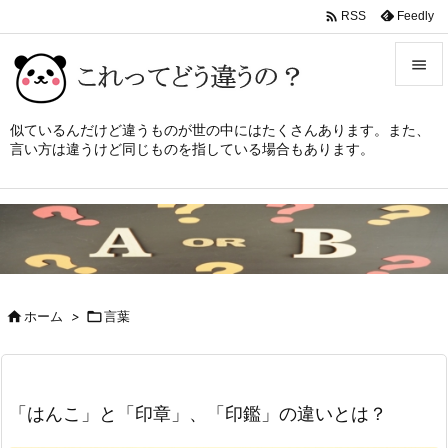

Feedly
RSS


メニュ
似ているんだけど違うものが世の中にはたくさんあります。また、
言い方は違うけど同じものを指している場合もあります。

サイド

前へ

次へ


ホーム
>

言葉
検索
「はんこ」と「印章」、「印鑑」の違いとは？