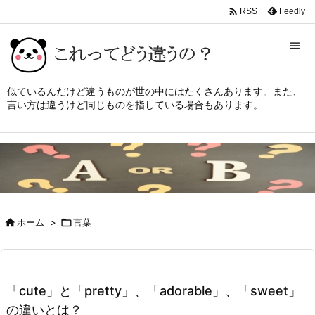

Feedly
RSS


メニュ
似ているんだけど違うものが世の中にはたくさんあります。また、
言い方は違うけど同じものを指している場合もあります。

サイド

前へ

次へ


ホーム
>

言葉
検索
「cute」と「pretty」、「adorable」、「sweet」
の違いとは？