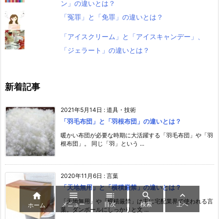
ン」の違いとは？
「冤罪」と「免罪」の違いとは？
「アイスクリーム」と「アイスキャンデー」、
「ジェラート」の違いとは？
新着記事
2021年5月14日
:
道具・技術
「羽毛布団」と「羽根布団」の違いとは？
暖かい布団が必要な時期に大活躍する「羽毛布団」や「羽
根布団」。 同じ「羽」という ...
2020年11月6日
:
言葉
「天地無用」と「横積厳禁」の違いとは？





「天地無用」や「横積厳禁」は主に宅配業界で使われる言
メニュー
目次
検索
上へ
ホーム
葉。ダンボールにしっかりと文 ...