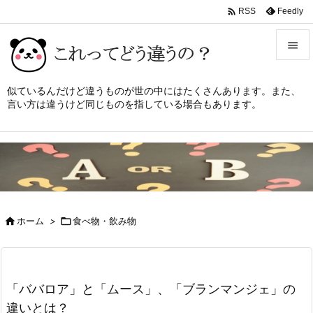

Feedly
RSS


メニュ
似ているんだけど違うものが世の中にはたくさんあります。また、
言い方は違うけど同じものを指している場合もあります。

サイド

前へ

次へ


ホーム
>

食べ物・飲み物
検索
「ババロア」と「ムース」、「ブランマンジェ」の
違いとは？