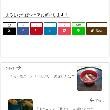
よろしければシェアお願いします！
0
0
-
0
Send
-

Copy

Next
「おしるこ」と「ぜんざい」の違いとは？

Prev
「肉まん」と「豚まん」の違いとは？