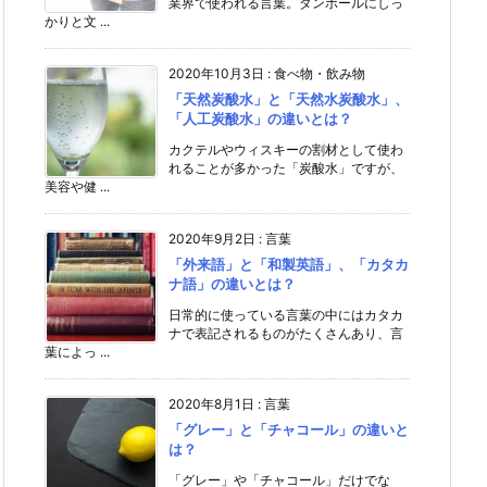
業界で使われる言葉。ダンボールにしっ
かりと文 ...
2020年10月3日
:
食べ物・飲み物
「天然炭酸水」と「天然水炭酸水」、
「人工炭酸水」の違いとは？
カクテルやウィスキーの割材として使わ
れることが多かった「炭酸水」ですが、
美容や健 ...
2020年9月2日
:
言葉
「外来語」と「和製英語」、「カタカ
ナ語」の違いとは？
日常的に使っている言葉の中にはカタカ
ナで表記されるものがたくさんあり、言
葉によっ ...
2020年8月1日
:
言葉
「グレー」と「チャコール」の違いと
は？
「グレー」や「チャコール」だけでな