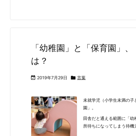
「幼稚園」と「保育園」、
は？

2019年7月29日

言葉
未就学児（小学生未満の子
園」。
田舎だと通える範囲に「幼
所待ちになってしまう待機児