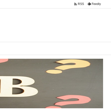

Feedly
RSS