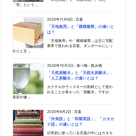
「羽」という ...
2020年11月6日
:
言葉
「天地無用」と「横積厳禁」の違いと
は？
「天地無用」や「横積厳禁」は主に宅配
業界で使われる言葉。ダンボールにしっ
かりと文 ...
2020年10月3日
:
食べ物・飲み物
「天然炭酸水」と「天然水炭酸水」、
「人工炭酸水」の違いとは？
カクテルやウィスキーの割材として使わ
れることが多かった「炭酸水」ですが、
美容や健 ...
2020年9月2日
:
言葉
「外来語」と「和製英語」、「カタカ
ナ語」の違いとは？
日常的に使っている言葉の中にはカタカ