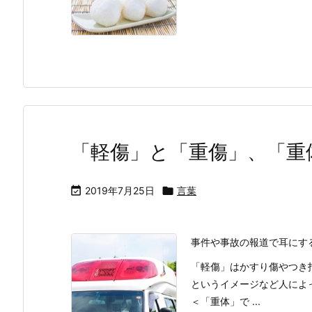
「軽傷」と「重傷」、「重

2019年7月25日

言葉
事件や事故の報道で耳にす
「軽傷」はかすり傷やつき
というイメージなど人によ
＜「重体」で ...